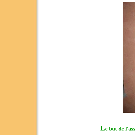
L
e but de l'as