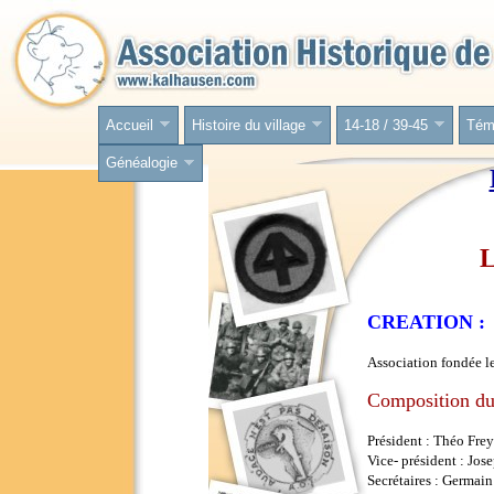
Accueil
Histoire du village
14-18 / 39-45
Tém
Généalogie
L
CREATION :
Association fondée l
Composition du 
Président : Théo Fre
Vice- président : Jo
Secrétaires : Germain